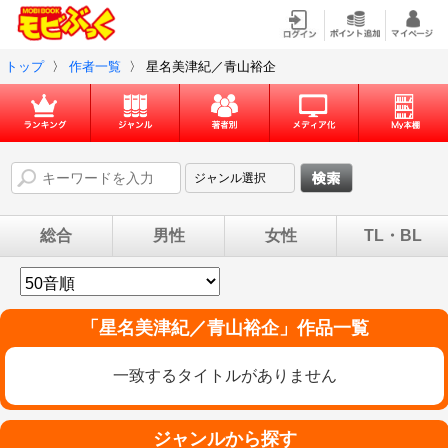
トップ
〉
作者一覧
〉
星名美津紀／青山裕企
総合
男性
女性
TL・BL
「
星名美津紀／青山裕企
」作品一覧
一致するタイトルがありません
ジャンルから探す