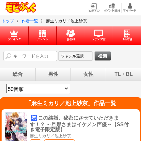
トップ
〉
作者一覧
〉
麻生ミカリ／池上紗京
総合
男性
女性
TL・BL
「
麻生ミカリ／池上紗京
」作品一覧
巻
この結婚、秘密にさせていただきま
す！？ ～旦那さまはイケメン声優～【SS付
き電子限定版】
麻生ミカリ／池上紗京