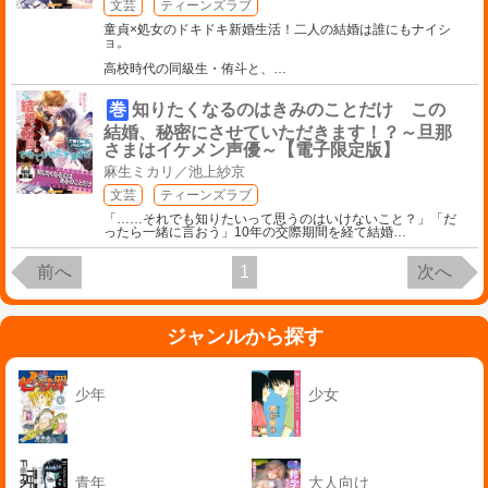
文芸
ティーンズラブ
童貞×処女のドキドキ新婚生活！二人の結婚は誰にもナイシ
ョ。
高校時代の同級生・侑斗と、
…
巻
知りたくなるのはきみのことだけ この
結婚、秘密にさせていただきます！？～旦那
さまはイケメン声優～【電子限定版】
麻生ミカリ／池上紗京
文芸
ティーンズラブ
「……それでも知りたいって思うのはいけないこと？」「だ
ったら一緒に言おう」10年の交際期間を経て結婚
…
前へ
1
次へ
ジャンルから探す
少年
少女
青年
大人向け