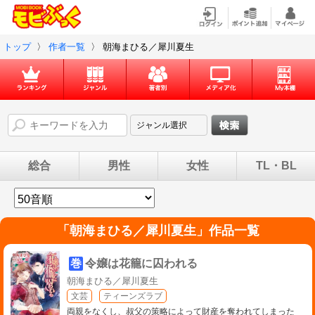
トップ
〉
作者一覧
〉
朝海まひる／犀川夏生
総合
男性
女性
TL・BL
「
朝海まひる／犀川夏生
」作品一覧
巻
令嬢は花籠に囚われる
朝海まひる／犀川夏生
文芸
ティーンズラブ
両親をなくし、叔父の策略によって財産を奪われてしまった