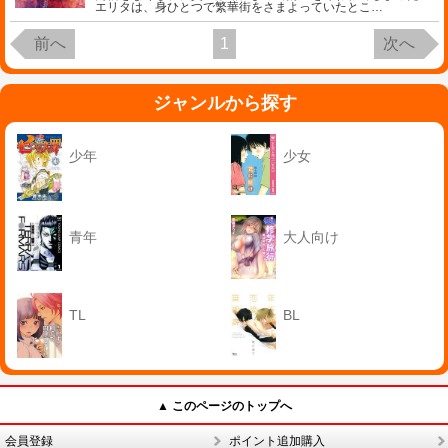
エリタは、身ひとつで繁華街をさまよっていたとこ
…
前へ
1
次へ
ジャンルから探す
少年
少女
青年
大人向け
TL
BL
▲ このページのトップへ
会員登録
ポイント追加購入