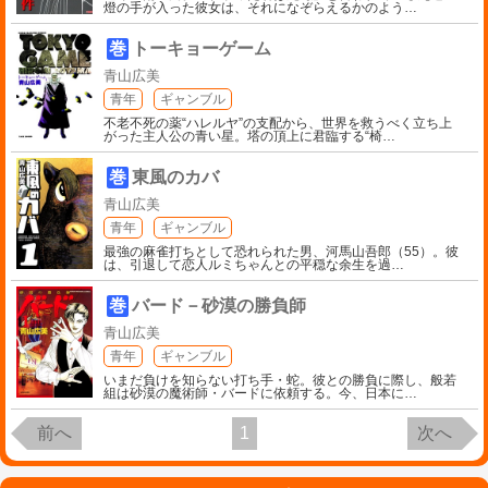
燈の手が入った彼女は、それになぞらえるかのよう
…
巻
トーキョーゲーム
青山広美
青年
ギャンブル
不老不死の薬“ハレルヤ”の支配から、世界を救うべく立ち上
がった主人公の青い星。塔の頂上に君臨する“椅
…
巻
東風のカバ
青山広美
青年
ギャンブル
最強の麻雀打ちとして恐れられた男、河馬山吾郎（55）。彼
は、引退して恋人ルミちゃんとの平穏な余生を過
…
巻
バード－砂漠の勝負師
青山広美
青年
ギャンブル
いまだ負けを知らない打ち手・蛇。彼との勝負に際し、般若
組は砂漠の魔術師・バードに依頼する。今、日本に
…
前へ
1
次へ