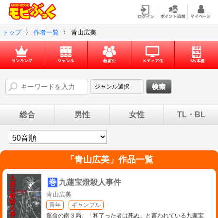
トップ
〉
作者一覧
〉
青山広美
総合
男性
女性
TL・BL
「
青山広美
」作品一覧
巻
九蓮宝燈殺人事件
青山広美
青年
ギャンブル
運命の南３局。「和了った者は死ぬ」と言われている九蓮宝