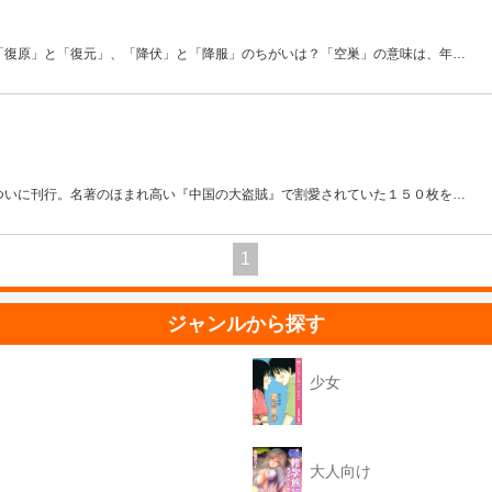
「復原」と「復元」、「降伏」と「降服」のちがいは？「空巣」の意味は、年
…
ついに刊行。名著のほまれ高い『中国の大盗賊』で割愛されていた１５０枚を
…
1
ジャンルから探す
少女
大人向け