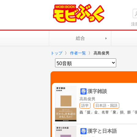
注
総合
トップ
〉
作者一覧
〉
高島俊男
巻
漢字雑談
高島俊男
語学
日本語・国語
義「援」金、名誉「棄」損、膨「
巻
漢字と日本語