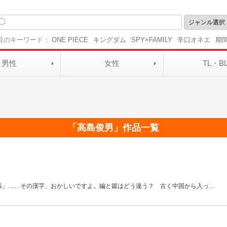
目のキーワード：
ONE PIECE
キングダム
SPY×FAMILY
辛口オネエ
期
男性
女性
TL・B
「
高島俊男
」作品一覧
張」……その漢字、おかしいですよ。編と篇はどう違う？ 古く中国から入っ
…