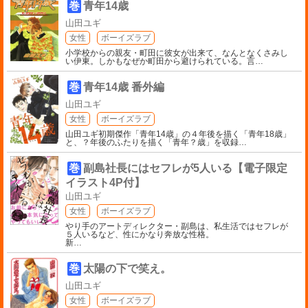
巻
青年14歳
山田ユギ
女性
ボーイズラブ
小学校からの親友・町田に彼女が出来て、なんとなくさみし
い伊東。しかもなぜか町田から避けられている。言
…
巻
青年14歳 番外編
山田ユギ
女性
ボーイズラブ
山田ユギ初期傑作「青年14歳」の４年後を描く「青年18歳」
と、？年後のふたりを描く「青年？歳」を収録
…
巻
副島社長にはセフレが5人いる【電子限定
イラスト4P付】
山田ユギ
女性
ボーイズラブ
やり手のアートディレクター・副島は、私生活ではセフレが
５人いるなど、性にかなり奔放な性格。
新
…
巻
太陽の下で笑え。
山田ユギ
女性
ボーイズラブ