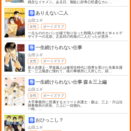
残念なイケメン。ある日、無駄に好奇心旺盛なカレ
…
巻
ありえない二人
山田ユギ
女性
ボーイズラブ
一点もののカバンが縁で知り合った鞄職人の鈴木とＷｅｂデ
ザイナーの北原。正反対の性格の二人だったが意外
…
巻
一生続けられない仕事
山田ユギ
女性
ボーイズラブ
新人弁護士・早坂義人は修習生時代に指導を受けた先輩弁護
士・三上陽彦に憧れて、彼の事務所に入所した。頻
…
巻
一生続けられない仕事 森＆三上編
山田ユギ
女性
ボーイズラブ
大手事務所に所属するエリート弁護士・森は、三上・片山法
律事務所の所長、三上に一目惚れ。
一時、
…
巻
おひっこし？
山田ユギ