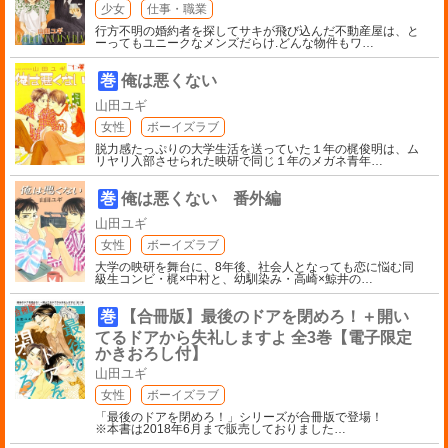
少女
仕事・職業
行方不明の婚約者を探してサキが飛び込んだ不動産屋は、と
ーってもユニークなメンズだらけ.どんな物件もワ
…
巻
俺は悪くない
山田ユギ
女性
ボーイズラブ
脱力感たっぷりの大学生活を送っていた１年の梶俊明は、ム
リヤリ入部させられた映研で同じ１年のメガネ青年
…
巻
俺は悪くない 番外編
山田ユギ
女性
ボーイズラブ
大学の映研を舞台に、8年後、社会人となっても恋に悩む同
級生コンビ・梶×中村と、幼馴染み・高崎×鯨井の
…
巻
【合冊版】最後のドアを閉めろ！＋開い
てるドアから失礼しますよ 全3巻【電子限定
かきおろし付】
山田ユギ
女性
ボーイズラブ
「最後のドアを閉めろ！」シリーズが合冊版で登場！
※本書は2018年6月まで販売しておりました
…