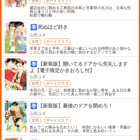
女性
ボーイズラブ
建設会社に勤める工務部の水島と営業部の北川は、立場も性
格も違うけど仲の良い同期。
転勤で離れ離
…
巻
死ぬほど好き
山田ユギ
女性
ボーイズラブ
卒業まであと半年、江藤は一緒にいられる時間があと僅かな
ことに焦り思わず親友の柳に告白するがアッサリ振
…
巻
【新装版】開いてるドアから失礼します
よ【電子限定かきおろし付】
山田ユギ
女性
ボーイズラブ
本田の兄・正一は、税務署に勤めるお堅い青年。ある日仕事
の最中に、失踪していた真ん中の弟・俊二と再会す
…
巻
【新装版】最後のドアを閉めろ！
山田ユギ
女性
ボーイズラブ
飲んでこの痛みを忘れたい！ 特別にかわいい後輩・斉藤が
結婚し荒れる永井は、その夜、本田と飲み狂いうっ
…