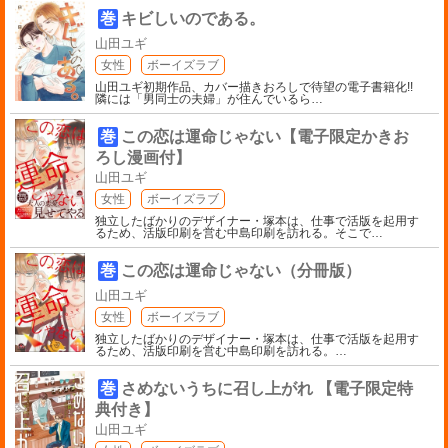
巻
キビしいのである。
山田ユギ
女性
ボーイズラブ
山田ユギ初期作品、カバー描きおろしで待望の電子書籍化!!
隣には「男同士の夫婦」が住んでいるら
…
巻
この恋は運命じゃない【電子限定かきお
ろし漫画付】
山田ユギ
女性
ボーイズラブ
独立したばかりのデザイナー・塚本は、仕事で活版を起用す
るため、活版印刷を営む中島印刷を訪れる。そこで
…
巻
この恋は運命じゃない（分冊版）
山田ユギ
女性
ボーイズラブ
独立したばかりのデザイナー・塚本は、仕事で活版を起用す
るため、活版印刷を営む中島印刷を訪れる。
…
巻
さめないうちに召し上がれ 【電子限定特
典付き】
山田ユギ