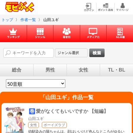
トップ
〉
作者一覧
〉
山田ユギ
総合
男性
女性
TL・BL
「
山田ユギ
」作品一覧
巻
愛がなくてもいいですか 【短編】
山田ユギ
女性
ボーイズラブ
幼馴染みの陽ちゃんは、顔はいいけど色んなところがゆるい