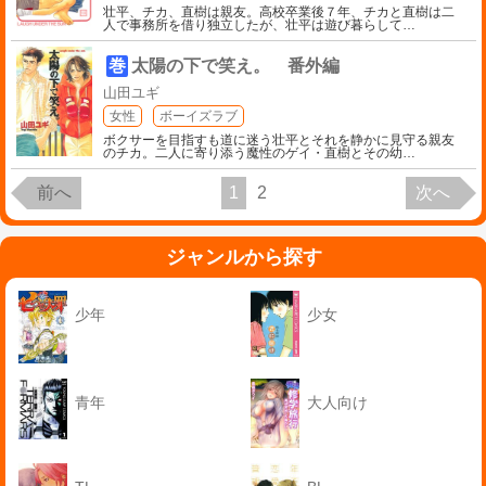
壮平、チカ、直樹は親友。高校卒業後７年、チカと直樹は二
人で事務所を借り独立したが、壮平は遊び暮らして
…
巻
太陽の下で笑え。 番外編
山田ユギ
女性
ボーイズラブ
ボクサーを目指すも道に迷う壮平とそれを静かに見守る親友
のチカ。二人に寄り添う魔性のゲイ・直樹とその幼
…
前へ
1
2
次へ
ジャンルから探す
少年
少女
青年
大人向け