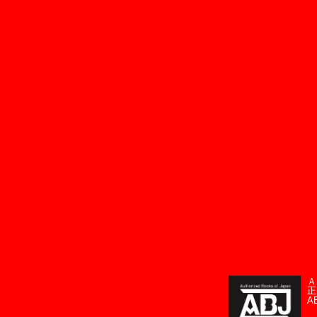
Ａ
正
A