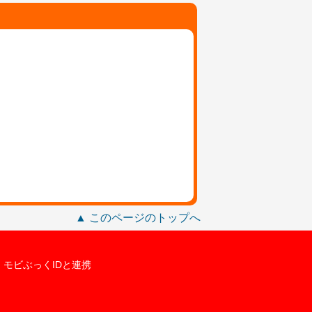
▲ このページのトップへ
モビぶっくIDと連携