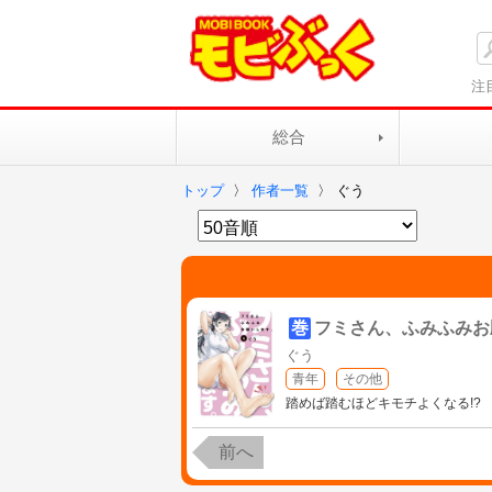
注
総合
トップ
〉
作者一覧
〉
ぐう
巻
フミさん、ふみふみお
ぐう
青年
その他
踏めば踏むほどキモチよくなる!?
前へ