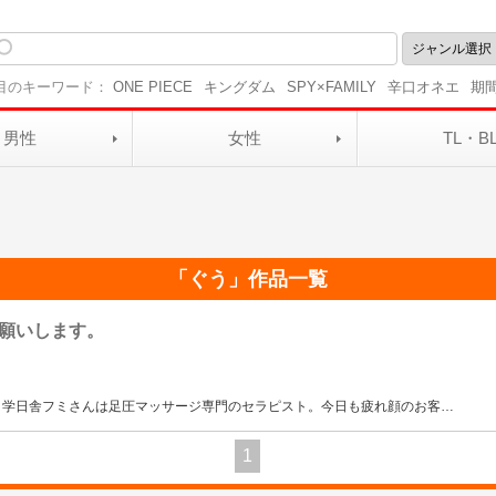
目のキーワード：
ONE PIECE
キングダム
SPY×FAMILY
辛口オネエ
期
男性
女性
TL・B
「
ぐう
」作品一覧
願いします。
 学日舎フミさんは足圧マッサージ専門のセラピスト。今日も疲れ顔のお客
…
1