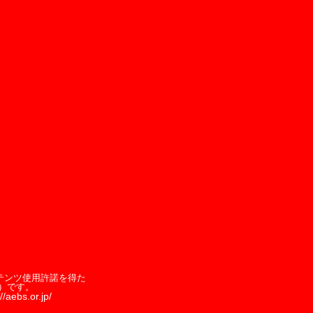
テンツ使用許諾を得た
）です。
//aebs.or.jp/