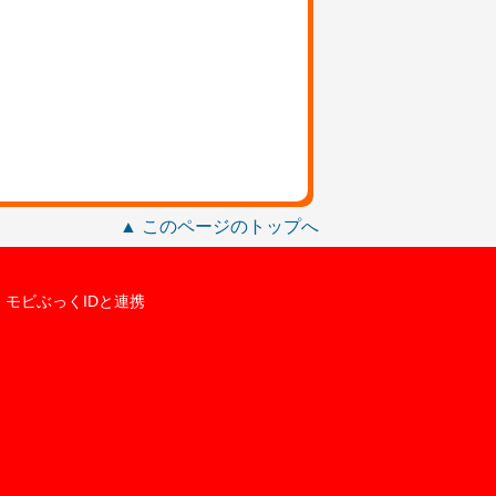
▲ このページのトップへ
モビぶっくIDと連携