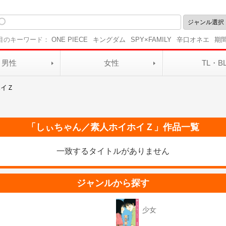
目のキーワード：
ONE PIECE
キングダム
SPY×FAMILY
辛口オネエ
期
男性
女性
TL・B
ホイＺ
「
しぃちゃん／素人ホイホイＺ
」作品一覧
一致するタイトルがありません
ジャンルから探す
少女