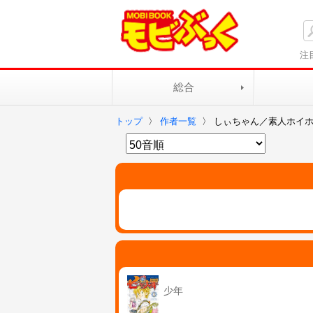
注
総合
トップ
〉
作者一覧
〉
しぃちゃん／素人ホイ
少年