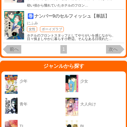
幼い頃から憧れていたホテルのフロン
…
巻
ナンバー9のセルフィッシュ【単話】
にふみ
女性
ボーイズラブ
ホテルのフロントスタッフとしてやりがいを感じながら、
日々慎ましやかに暮らす小野辺。そんなある日現れた
…
前へ
1
次へ
ジャンルから探す
少年
少女
青年
大人向け
TL
BL