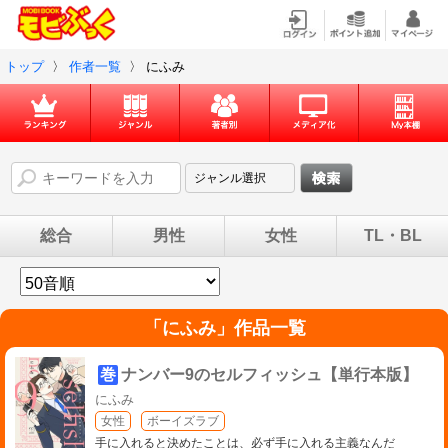
トップ
〉
作者一覧
〉
にふみ
総合
男性
女性
TL・BL
「
にふみ
」作品一覧
巻
ナンバー9のセルフィッシュ【単行本版】
にふみ
女性
ボーイズラブ
手に入れると決めたことは、必ず手に入れる主義なんだ