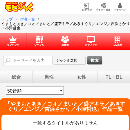
トップ
〉
作者一覧
〉
やまもとあき／コオノまいと／盛アキラ／あきすぐり／エンジ／吉浜さかり
／小津哲也
総合
男性
女性
TL・BL
「
やまもとあき／コオノまいと／盛アキラ／あきす
ぐり／エンジ／吉浜さかり／小津哲也
」作品一覧
一致するタイトルがありません