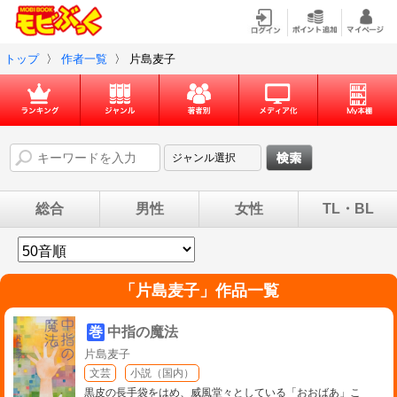
トップ
〉
作者一覧
〉
片島麦子
総合
男性
女性
TL・BL
「
片島麦子
」作品一覧
巻
中指の魔法
片島麦子
文芸
小説（国内）
黒皮の長手袋をはめ、威風堂々としている「おおばあ」こ