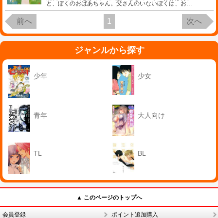
と、ぼくのおばあちゃん。父さんのいないぼくは、お
…
前へ
1
次へ
ジャンルから探す
少年
少女
青年
大人向け
TL
BL
▲ このページのトップへ
会員登録
ポイント追加購入