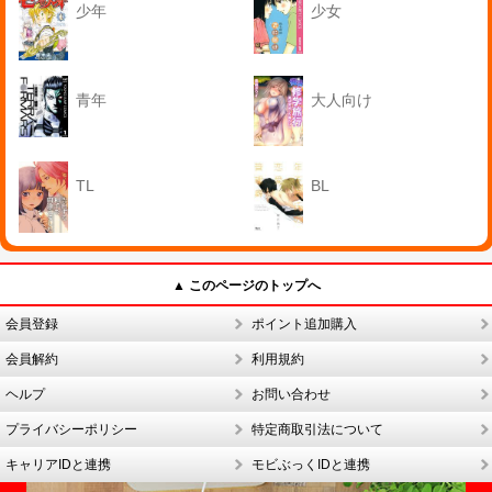
少年
少女
青年
大人向け
TL
BL
▲ このページのトップへ
会員登録
ポイント追加購入
会員解約
利用規約
ヘルプ
お問い合わせ
プライバシーポリシー
特定商取引法について
キャリアIDと連携
モビぶっくIDと連携