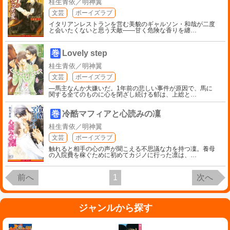
桂生青依／明神翼
文芸
ボーイズラブ
イタリアンレストランを営む美貌のギャルソン・和哉が二度
と会いたくないと思う天敵――甘く危険な香りを纏
…
巻
Lovely step
桂生青依／明神翼
文芸
ボーイズラブ
―馬主なんか大嫌いだ。1年前の悲しい事件が原因で、馬に
関する全てのものに心を閉ざし続ける郁は、上総と
…
巻
冷酷マフィアと心読みの凜
桂生青依／明神翼
文芸
ボーイズラブ
触れると相手の心の声が聞こえる不思議な力を持つ凜。養母
の入院費を稼ぐために初めてカジノに行った凛は、
…
前へ
1
次へ
ジャンルから探す