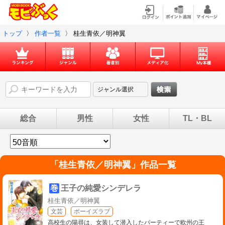
トップ
〉
作者一覧
〉
桂生青依／明神翼
総合
男性
女性
TL・BL
「
桂生青依／明神翼
」作品一覧
巻
王子の純愛シンデレラ
桂生青依／明神翼
文芸
ボーイズラブ
高校生の陽尋は、女装して潜入したパーティーで欧州の王