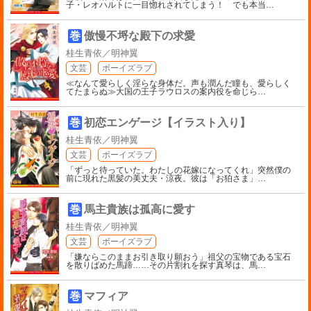
子・レオハルトに一目惚れされてしまう！ でも本当
…
巻
傲慢不埒な殿下の求愛
桂生青依／明神翼
文芸
ボーイズラブ
≪なんて愛らしく淫らな身体だ。声も潤んだ瞳も、愛らしく
てたまらぬ≫大国の王子ラウロスの案内役を命じら
…
巻
初恋エンゲージ【イラスト入り】
桂生青依／明神翼
文芸
ボーイズラブ
「ずっと待っていた。わたしの花嫁になってくれ」突然僕の
前に現れた黒髪の美丈夫・涼夜。彼は「お狛さま」
…
巻
馬主貴族は孤高に愛す
桂生青依／明神翼
文芸
ボーイズラブ
「嫌ならこのままお引き取り願おう」祖父の宝物である宝石
を散りばめた馬蹄……その片割れを探す真琴は、馬
…
巻
マフィア