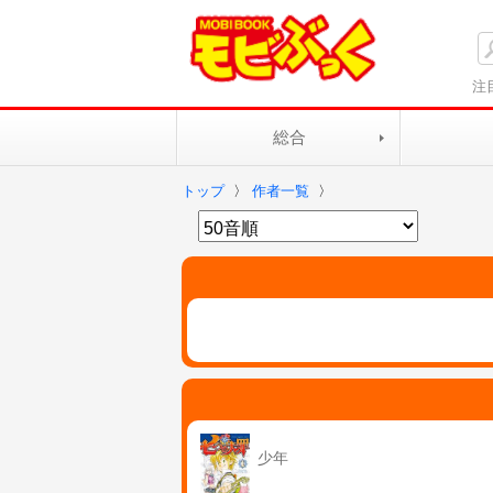
注
総合
トップ
〉
作者一覧
〉
少年