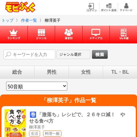
トップ
〉
作者一覧
〉
柳澤英子
総合
男性
女性
TL・BL
「
柳澤英子
」作品一覧
巻
「激落ち」レシピで、２６キロ減！ や
せる食べ方
柳澤英子
生活
料理一般