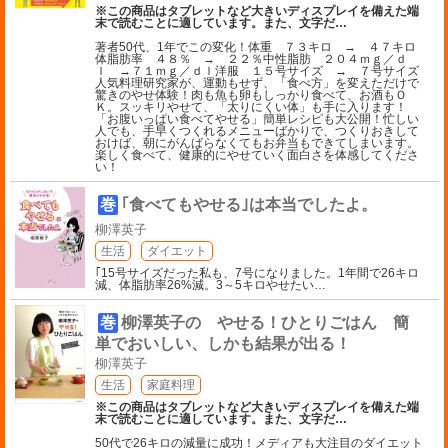
※この商品はタブレットなど大きいディスプレイを備えた端
末で読むことに適しています。また、文字だ
…
著者50代、1年でこの変化！体重 ７３キロ → ４７キロ
体脂肪率 ４８％ → ２２％中性脂肪 ２０４ｍｇ／ｄ
ｌ →７１ｍｇ／ｄｌ洋服 １５号サイズ → ７号サイズ
人気料理研究家が、運動もせず、「食べ方」を変えただけで
驚きのやせ体験！肉も魚も卵もしっかり食べて、お酒もＯ
Ｋ。スッキリやせて、「太りにくい体」も手に入ります！
「お腹いっぱい食べてやせる」簡単レシピも大公開！忙しい
人でも、手早くつくれるメニューばかりで、つくりおきして
おけば、朝にがんばらなくてもお弁当もできてしまいます。
楽しく食べて、健康的にやせていく面白さを体感してくださ
い！
巻
｢食べてもやせる｣は本当でしたよ。
柳澤英子
生活
ダイエット
｢15号サイズだった私も、7号になりました。1年間で26キロ
減、体脂肪率26%減。3～5キロやせたい
…
巻
柳澤英子の やせる！ひとりごはん 簡
単でおいしい、しかも結果が出る！
柳澤英子
生活
家庭料理
※この商品はタブレットなど大きいディスプレイを備えた端
末で読むことに適しています。また、文字だ
…
50代で26キロの減量に成功！メディアも大注目のダイエット