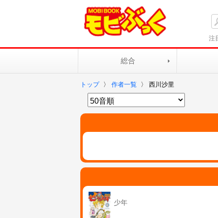
注
総合
トップ
〉
作者一覧
〉
西川沙里
少年