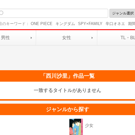
目のキーワード：
ONE PIECE
キングダム
SPY×FAMILY
辛口オネエ
期
男性
女性
TL・B
「
西川沙里
」作品一覧
一致するタイトルがありません
ジャンルから探す
少女