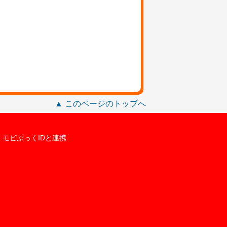
▲ このページのトップへ
モビぶっくIDと連携