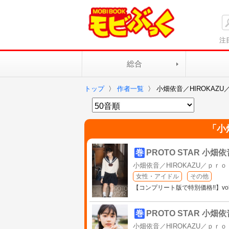
注
総合
トップ
〉
作者一覧
〉
小畑依音／HIROKAZ
「
小
巻
PROTO STAR 小畑依音
小畑依音／HIROKAZU／ｐｒ
女性・アイドル
その他
【コンプリート版で特別価格!!】vo
巻
PROTO STAR 小畑依音
小畑依音／HIROKAZU／ｐｒ