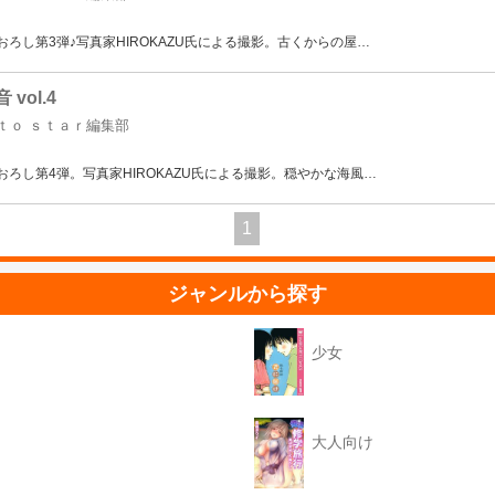
りおろし第3弾♪写真家HIROKAZU氏による撮影。古くからの屋
…
 vol.4
ｏｔｏ ｓｔａｒ編集部
りおろし第4弾。写真家HIROKAZU氏による撮影。穏やかな海風
…
1
ジャンルから探す
少女
大人向け