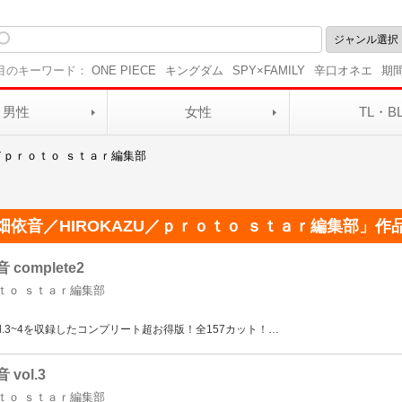
目のキーワード：
ONE PIECE
キングダム
SPY×FAMILY
辛口オネエ
期
男性
女性
TL・B
U／ｐｒｏｔｏ ｓｔａｒ編集部
畑依音／HIROKAZU／ｐｒｏｔｏ ｓｔａｒ編集部
」作
 complete2
ｏｔｏ ｓｔａｒ編集部
l.3~4を収録したコンプリート超お得版！全157カット！
…
 vol.3
ｏｔｏ ｓｔａｒ編集部