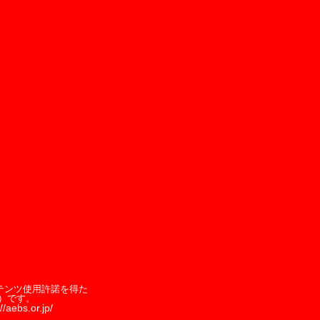
テンツ使用許諾を得た
）です。
//aebs.or.jp/