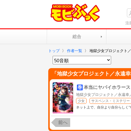
注
総合
トップ
〉
作者一覧
〉
地獄少女プロジェクト
「
地獄少女プロジェクト／永遠幸
巻
本当にヤバイホラース
地獄少女プロジェクト／永遠幸
少女
サスペンス・ミステリー
ネット上で、自分より自分らしく“
前へ