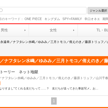
目のキーワード：
ONE PIECE
キングダム
SPY×FAMILY
辛口オネエ
期
男性
女性
TL・B
／永遠幸／ナフタレン水嶋／ゆみみ／三月トモコ／侑えのき／藤原トリュフ／
／ナフタレン水嶋／ゆみみ／三月トモコ／侑えのき／
トーリー ネット地獄
／ナフタレン水嶋／ゆみみ／三月トモコ／侑えのき／藤原トリュフ／山川千
なりすまし”てくれる友だちって……？ 友だちが送ってきた事故写メ。お
…
1