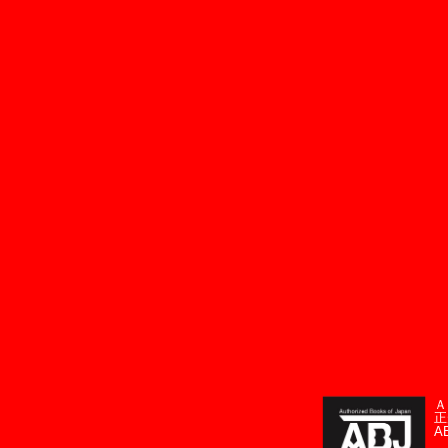
Ａ
正
A