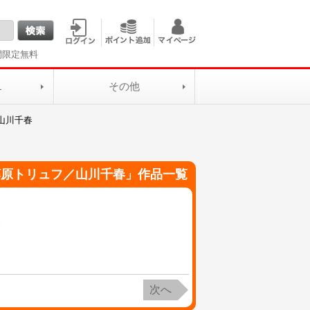
間限定無料
L
その他
山川千春
藤原トリュフ／山川千春
」作品一覧
春
次へ