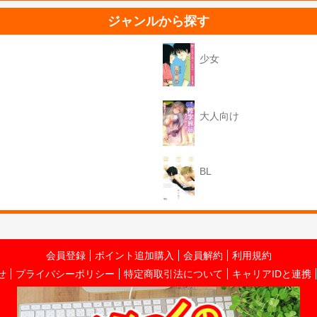
ジャンルから探す
少女
大人向け
BL
会員登録
ポイント追加購入
会員解約
利用規約
せ
プライバシーポリシー
特定商取引法について
キャリアIDと連携