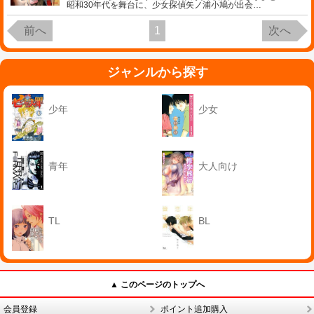
昭和30年代を舞台に、少女探偵矢ノ浦小鳩が出会
…
前へ
1
次へ
ジャンルから探す
少年
少女
青年
大人向け
TL
BL
▲ このページのトップへ
会員登録
ポイント追加購入