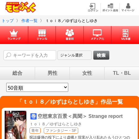
トップ
〉
作者一覧
〉
ｔｏｉ８／ゆずはらとしゆき
総合
男性
女性
TL・BL
「
ｔｏｉ８／ゆずはらとしゆき
」作品一覧
巻
空想東京百景＜異聞＞ Strange report
ｔｏｉ８／ゆずはらとしゆき
青年
ファンタジー・SF
呪詛爆弾の投下により虚構と現実が入り乱れたもうひとつの