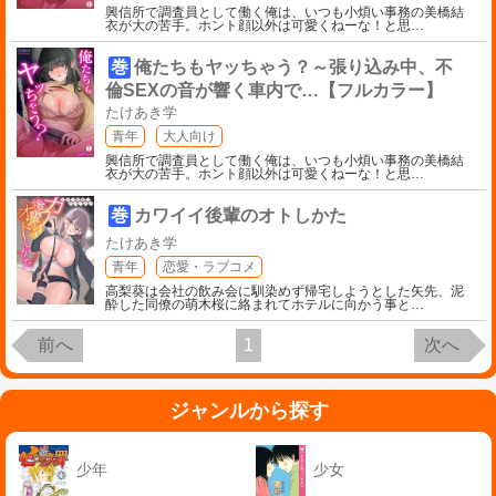
興信所で調査員として働く俺は、いつも小煩い事務の美橋結
衣が大の苦手。ホント顔以外は可愛くねーな！と思
…
巻
俺たちもヤッちゃう？～張り込み中、不
倫SEXの音が響く車内で…【フルカラー】
たけあき学
青年
大人向け
興信所で調査員として働く俺は、いつも小煩い事務の美橋結
衣が大の苦手。ホント顔以外は可愛くねーな！と思
…
巻
カワイイ後輩のオトしかた
たけあき学
青年
恋愛・ラブコメ
高梨葵は会社の飲み会に馴染めず帰宅しようとした矢先、泥
酔した同僚の萌木桜に絡まれてホテルに向かう事と
…
前へ
1
次へ
ジャンルから探す
少年
少女