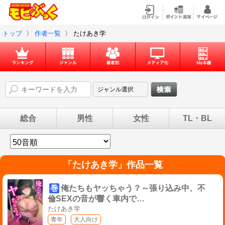
トップ
〉
作者一覧
〉
たけあき学
総合
男性
女性
TL・BL
「
たけあき学
」作品一覧
巻
俺たちもヤッちゃう？～張り込み中、不
倫SEXの音が響く車内で…
たけあき学
青年
大人向け