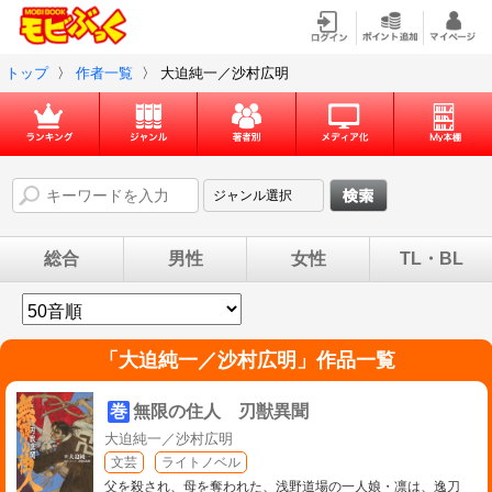
トップ
〉
作者一覧
〉
大迫純一／沙村広明
総合
男性
女性
TL・BL
「
大迫純一／沙村広明
」作品一覧
巻
無限の住人 刃獣異聞
大迫純一／沙村広明
文芸
ライトノベル
父を殺され、母を奪われた、浅野道場の一人娘・凛は、逸刀