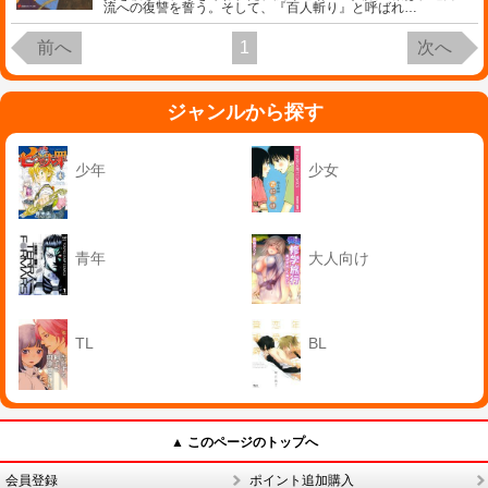
流への復讐を誓う。そして、『百人斬り』と呼ばれ
…
前へ
1
次へ
ジャンルから探す
少年
少女
青年
大人向け
TL
BL
▲ このページのトップへ
会員登録
ポイント追加購入