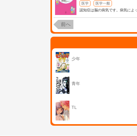
医学
医学一般
認知症は脳の病気です。病気によ
前へ
少年
青年
TL