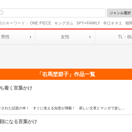
目のキーワード：
ONE PIECE
キングダム
SPY×FAMILY
辛口オネエ
期
男性
女性
TL・B
「
右馬埜節子
」作品一覧
ち着く言葉かけ
介された話題の本！ すぐに使える知恵が満載！ 易しい文章とマンガで楽し
…
顔になる言葉かけ