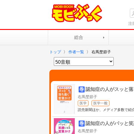
注
総合
トップ
〉
作者一覧
〉
右馬埜節子
巻
認知症の人がスッと落
右馬埜節子
医学
医学一般
読売新聞ほか、メディア多数で紹
巻
認知症の人がパッと笑
右馬埜節子