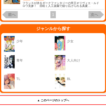
フランスが誇るダークファンタジーの帝王オリヴィエ・ルド
ロワ見参！ 目眩く人工楽園で繰り広げられる真夏
…
前へ
1
次へ
ジャンルから探す
少年
少女
青年
大人向け
TL
BL
▲ このページのトップへ