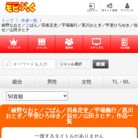
トップ
〉
作者一覧
〉
綾野なおと／ごばん／四条定史／宇場義行／黒川おとぎ／甲斐ひろゆき／似
せ／山田タヒチ
総合
男性
女性
TL・BL
「
綾野なおと／ごばん／四条定史／宇場義行／黒川
おとぎ／甲斐ひろゆき／似せ／山田タヒチ
」作品一
覧
一致するタイトルがありません