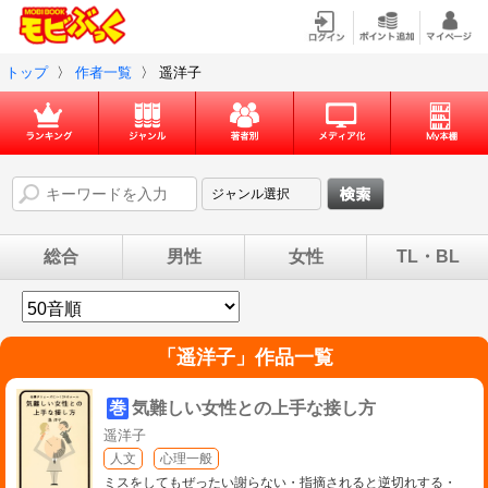
トップ
〉
作者一覧
〉
遥洋子
総合
男性
女性
TL・BL
「
遥洋子
」作品一覧
巻
気難しい女性との上手な接し方
遥洋子
人文
心理一般
ミスをしてもぜったい謝らない・指摘されると逆切れする・