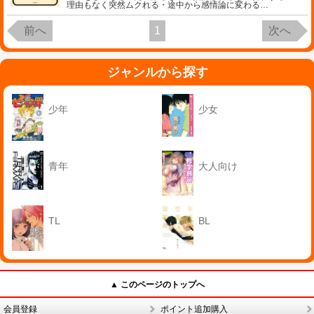
理由もなく突然ムクれる・途中から感情論に変わる
…
前へ
1
次へ
ジャンルから探す
少年
少女
青年
大人向け
TL
BL
▲ このページのトップへ
会員登録
ポイント追加購入