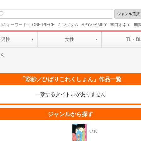
目のキーワード：
ONE PIECE
キングダム
SPY×FAMILY
辛口オネエ
期
男性
女性
TL・B
ょん
「
彩紗／ひばりこれくしょん
」作品一覧
一致するタイトルがありません
ジャンルから探す
少女