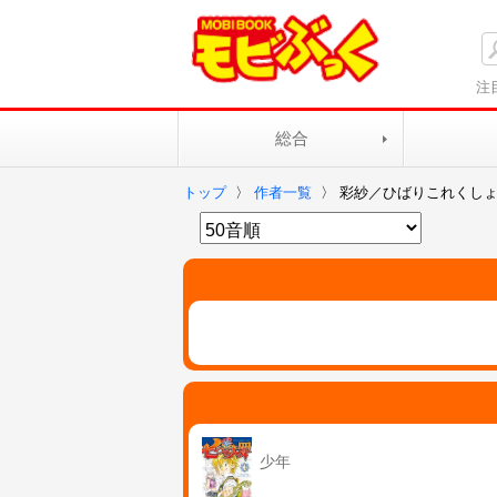
注
総合
トップ
〉
作者一覧
〉
彩紗／ひばりこれくし
少年