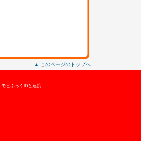
▲ このページのトップへ
モビぶっくIDと連携