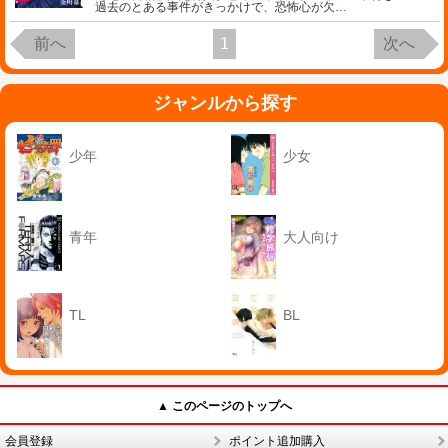
過去のとある事件がきっかけで、恐怖心が欠
…
前へ
1
次へ
ジャンルから探す
少年
少女
青年
大人向け
TL
BL
▲ このページのトップへ
会員登録
ポイント追加購入