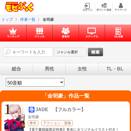
トップ
〉
作者一覧
〉
金明豪
総合
男性
女性
TL・BL
「
金明豪
」作品一覧
巻
JADE 【フルカラー】
金明豪
青年
アクション・冒険
【電子書籍版限定特典】巻末にオリジナルイラスト付き！