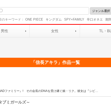
目のキーワード：
ONE PIECE
キングダム
SPY×FAMILY
辛口オネエ
期
男性
女性
TL・B
「
信長アキラ
」作品一覧
ADファミリー』! その会長のDNAを受け継ぐ娘・リク。彼女は『シビ
…
ベタブミガールズ～