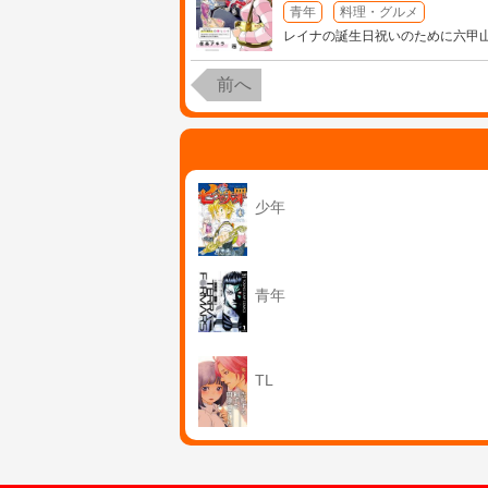
青年
料理・グルメ
レイナの誕生日祝いのために六甲
前へ
少年
青年
TL