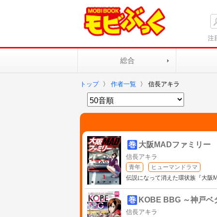
注
総合
トップ
〉
作者一覧
〉
信長アキラ
巻
大阪MADファミリー
信長アキラ
青年
ヒューマンドラマ
伝説になって消えた環状族『大阪M
巻
KOBE BBG ～神戸
信長アキラ