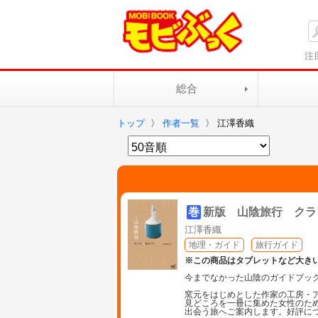
注
総合
トップ
〉
作者一覧
〉
江澤香織
巻
新版 山陰旅行 クラ
江澤香織
地理・ガイド
旅行ガイド
※この商品はタブレットなど大き
今までなかった山陰のガイドブッ
窯元をはじめとした作家の工房・
見どころを一冊に集めた女性のた
出会う旅へご案内します。好評に