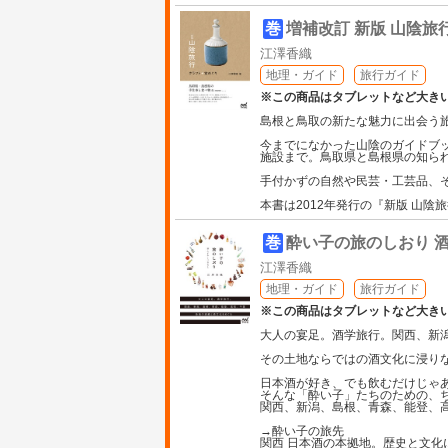
巻
増補改訂 新版 山陰旅
江澤香織
地理・ガイド
旅行ガイド
※この商品はタブレットなど大き
島根と鳥取の新たな魅力に出会う
今までになかった山陰のガイドブ
施設まで。鳥取県と島根県の知ら
手付かずの自然や民芸・工芸品、
本書は2012年発行の『新版 山
巻
酔い子の旅のしおり 
江澤香織
地理・ガイド
旅行ガイド
※この商品はタブレットなど大き
大人の宴足。酒学旅行。関西、新
その土地ならではの酒文化に浸り
日本酒が好き、でも飲むだけじゃ
そんな「酔い子」たちのための、
関西、新潟、島根、青森、能登、
→酔い子の旅先
関西 日本酒の本拠地。歴史と文化