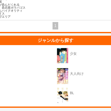
国
が呑んだくれる
。呑兵衛ガラパゴス
もハイクオリティ
イス
ヴエリア
1
ジャンルから探す
少女
大人向け
BL