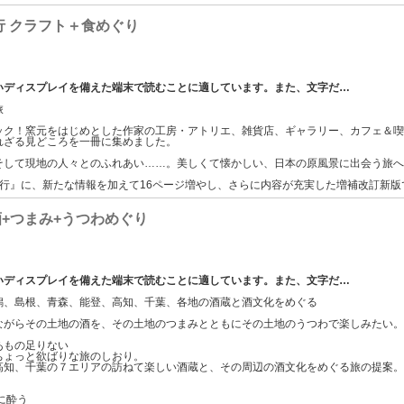
行 クラフト＋食めぐり
いディスプレイを備えた端末で読むことに適しています。また、文字だ
…
旅
ック！窯元をはじめとした作家の工房・アトリエ、雑貨店、ギャラリー、カフェ＆
れざる見どころを一冊に集めました。
そして現地の人々とのふれあい……。美しくて懐かしい、日本の原風景に出会う旅
陰旅行』に、新たな情報を加えて16ページ増やし、さらに内容が充実した増補改訂新版
酒+つまみ+うつわめぐり
いディスプレイを備えた端末で読むことに適しています。また、文字だ
…
潟、島根、青森、能登、高知、千葉、各地の酒蔵と酒文化をめぐる
ながらその土地の酒を、その土地のつまみとともにその土地のうつわで楽しみたい
あもの足りない
ちょっと欲ばりな旅のしおり。
高知、千葉の７エリアの訪ねて楽しい酒蔵と、その周辺の酒文化をめぐる旅の提案
に酔う