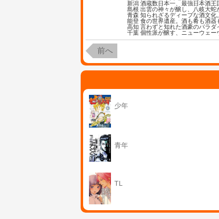
新潟 酒蔵数日本一、最強日本酒王
島根 出雲の神々が醸し、八岐大蛇
青森 知られざるディープな酒文化
能登 食の世界遺産。酒も肴も酒器
高知 言わずと知れた酒豪のパラダ
千葉 個性派が醸す、ニューウェー
前へ
少年
青年
TL