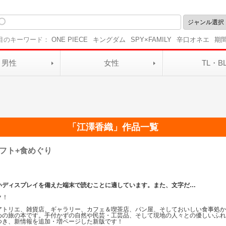
目のキーワード：
ONE PIECE
キングダム
SPY×FAMILY
辛口オネエ
期
男性
女性
TL・B
「
江澤香織
」作品一覧
フト+食めぐり
いディスプレイを備えた端末で読むことに適しています。また、文字だ
…
ク！
アトリエ、雑貨店、ギャラリー、カフェ＆喫茶店、パン屋、そしておいしい食事処
めの旅の本です。手付かずの自然や民芸・工芸品、そして現地の人々との優しいふ
つき、新情報を追加・増ページした新版です！