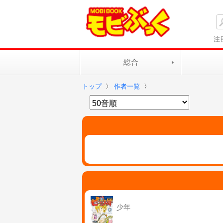
注
総合
トップ
〉
作者一覧
〉
少年