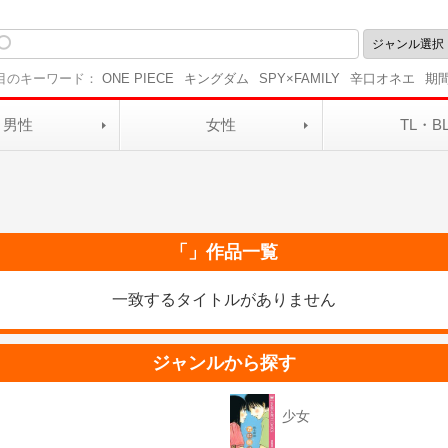
目のキーワード：
ONE PIECE
キングダム
SPY×FAMILY
辛口オネエ
期
男性
女性
TL・B
「」作品一覧
一致するタイトルがありません
ジャンルから探す
少女