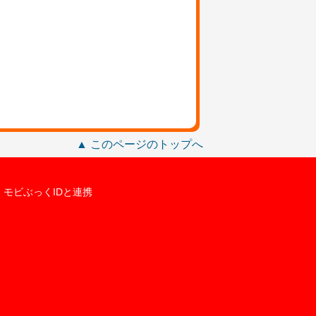
▲ このページのトップへ
モビぶっくIDと連携