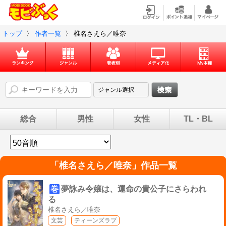
トップ
〉
作者一覧
〉
椎名さえら／唯奈
総合
男性
女性
TL・BL
「
椎名さえら／唯奈
」作品一覧
巻
夢詠み令嬢は、運命の貴公子にさらわれ
る
椎名さえら／唯奈
文芸
ティーンズラブ