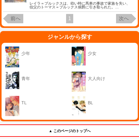
レイラ＝ブルックスは、幼い時に馬車の事故で家族を失い、
伯父のトーマス＝ブルックス侯爵に引き取られた。
…
前へ
1
次へ
ジャンルから探す
少年
少女
青年
大人向け
TL
BL
▲ このページのトップへ