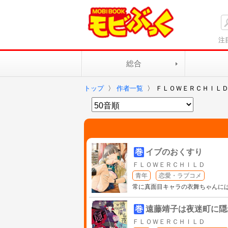
注
総合
トップ
〉
作者一覧
〉
ＦＬＯＷＥＲＣＨＩＬ
巻
イブのおくすり
ＦＬＯＷＥＲＣＨＩＬＤ
青年
恋愛・ラブコメ
常に真面目キャラの衣舞ちゃんに
巻
遠藤靖子は夜迷町に隠
ＦＬＯＷＥＲＣＨＩＬＤ