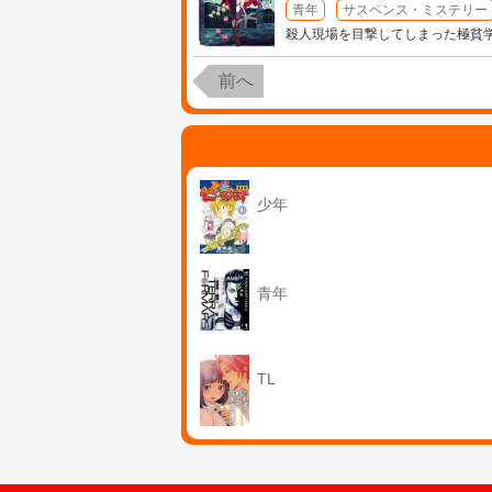
青年
サスペンス・ミステリー
殺人現場を目撃してしまった極貧学
前へ
少年
青年
TL