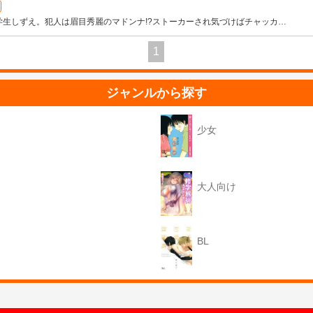
生しずえ。犯人は眉目秀麗のマドンナ!?ストーカーされ気づけばチャッカ
…
1
ジャンルから探す
少女
大人向け
BL