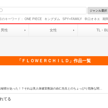
目のキーワード：
ONE PIECE
キングダム
SPY×FAMILY
辛口オネエ
期
男性
女性
TL・B
Ｄ
「
ＦＬＯＷＥＲＣＨＩＬＤ
」作品一覧
は秘密があった！？それは美人保健室教諭の由仁先生とのちょっぴり危険な関
…
れてる