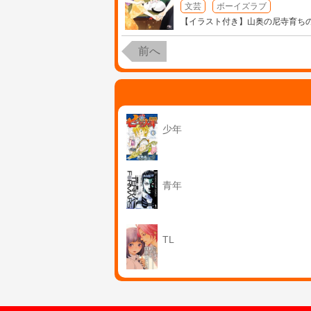
文芸
ボーイズラブ
【イラスト付き】山奥の尼寺育ち
前へ
少年
青年
TL