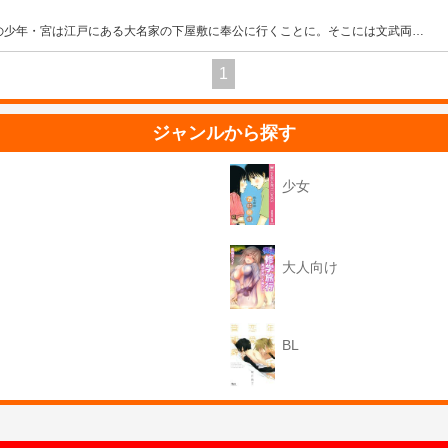
の少年・宮は江戸にある大名家の下屋敷に奉公に行くことに。そこには文武両
…
1
ジャンルから探す
少女
大人向け
BL