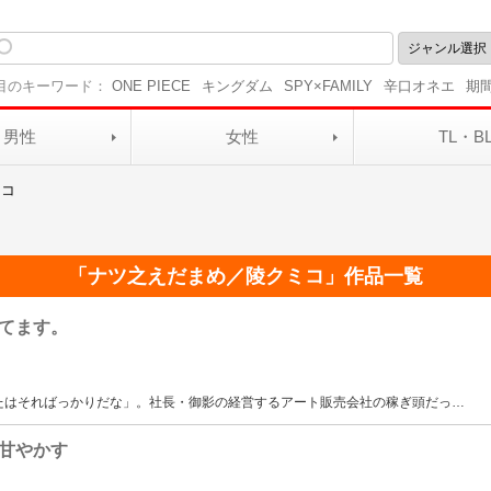
目のキーワード：
ONE PIECE
キングダム
SPY×FAMILY
辛口オネエ
期
男性
女性
TL・B
ミコ
「
ナツ之えだまめ／陵クミコ
」作品一覧
てます。
たはそればっかりだな」。社長・御影の経営するアート販売会社の稼ぎ頭だっ
…
甘やかす