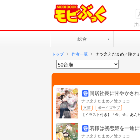
注
総合
トップ
〉
作者一覧
〉
ナツ之えだまめ／陵ク
巻
同居社長に甘やかされ
ナツ之えだまめ／陵クミコ
文芸
ボーイズラブ
【イラスト付き】「金、金。あん
巻
若様は初恋姫を一途に
ナツ之えだまめ／陵クミコ