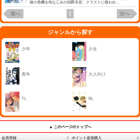
操の危機を幼なじみの伯爵令息、クラストに救われ
…
前へ
1
次へ
ジャンルから探す
少年
少女
青年
大人向け
TL
BL
▲ このページのトップへ
会員登録
ポイント追加購入