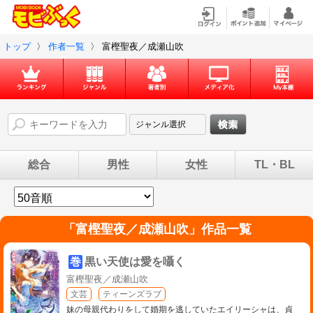
トップ
〉
作者一覧
〉
富樫聖夜／成瀬山吹
総合
男性
女性
TL・BL
「
富樫聖夜／成瀬山吹
」作品一覧
巻
黒い天使は愛を囁く
富樫聖夜／成瀬山吹
文芸
ティーンズラブ
妹の母親代わりをして婚期を逃していたエイリーシャは、貞