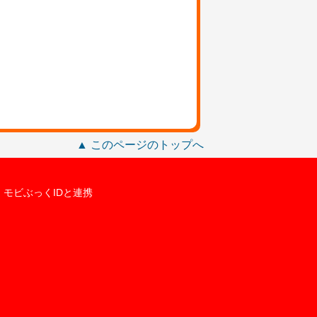
▲ このページのトップへ
モビぶっくIDと連携