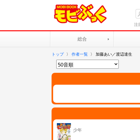
注
総合
トップ
〉
作者一覧
〉
加藤あい／渡辺達生
少年