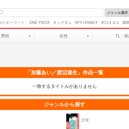
目のキーワード：
ONE PIECE
キングダム
SPY×FAMILY
辛口オネエ
期
男性
女性
TL・B
「
加藤あい／渡辺達生
」作品一覧
一致するタイトルがありません
ジャンルから探す
少女