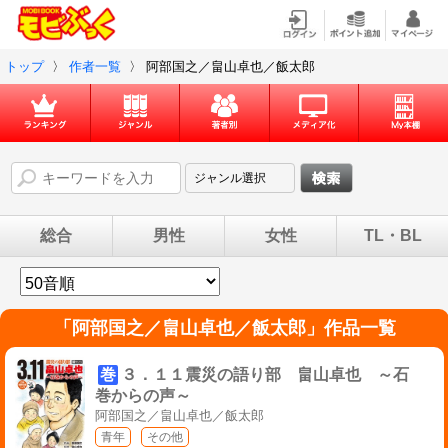
トップ
〉
作者一覧
〉
阿部国之／畠山卓也／飯太郎
総合
男性
女性
TL・BL
「
阿部国之／畠山卓也／飯太郎
」作品一覧
巻
３．１１震災の語り部 畠山卓也 ～石
巻からの声～
阿部国之／畠山卓也／飯太郎
青年
その他