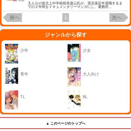
主人公の前北上中学校校長畠山氏が、震災後定年退職するま
での２年間をドキュメンタリーマンガにし、避難所
…
前へ
1
次へ
ジャンルから探す
少年
少女
青年
大人向け
TL
BL
▲ このページのトップへ