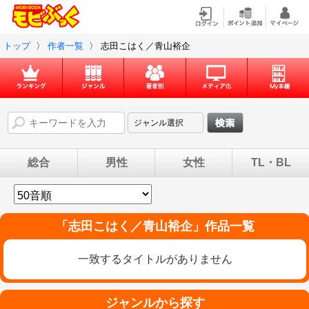
トップ
〉
作者一覧
〉
志田こはく／青山裕企
総合
男性
女性
TL・BL
「
志田こはく／青山裕企
」作品一覧
一致するタイトルがありません
ジャンルから探す