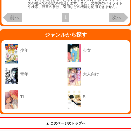
ズの端末での閲読を推奨します。また、文字列のハイライト
や検索、辞書の参照、引用などの機能も使用できません。
前へ
1
次へ
ジャンルから探す
少年
少女
青年
大人向け
TL
BL
▲ このページのトップへ