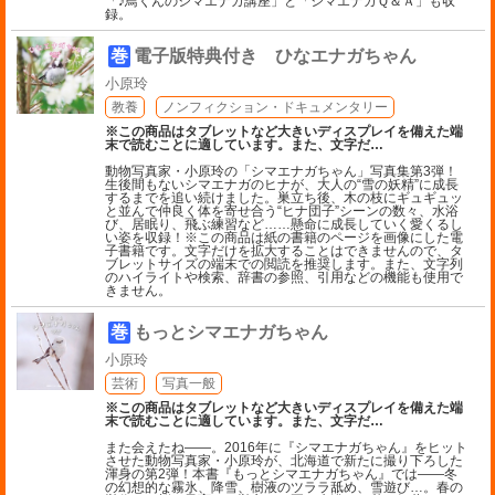
「♪鳥くんのシマエナガ講座」と「シマエナガＱ＆Ａ」も収
録。
巻
電子版特典付き ひなエナガちゃん
小原玲
教養
ノンフィクション・ドキュメンタリー
※この商品はタブレットなど大きいディスプレイを備えた端
末で読むことに適しています。また、文字だ
…
動物写真家・小原玲の「シマエナガちゃん」写真集第3弾！
生後間もないシマエナガのヒナが、大人の“雪の妖精”に成長
するまでを追い続けました。巣立ち後、木の枝にギュギュッ
と並んで仲良く体を寄せ合う“ヒナ団子”シーンの数々、水浴
び、居眠り、飛ぶ練習など……懸命に成長していく愛くるし
い姿を収録！※この商品は紙の書籍のページを画像にした電
子書籍です。文字だけを拡大することはできませんので、タ
ブレットサイズの端末での閲読を推奨します。また、文字列
のハイライトや検索、辞書の参照、引用などの機能も使用で
きません。
巻
もっとシマエナガちゃん
小原玲
芸術
写真一般
※この商品はタブレットなど大きいディスプレイを備えた端
末で読むことに適しています。また、文字だ
…
また会えたね――。2016年に『シマエナガちゃん』をヒット
させた動物写真家・小原玲が、北海道で新たに撮り下ろした
渾身の第2弾！本書『もっとシマエナガちゃん』では――冬
の幻想的な霧氷、降雪、樹液のツララ舐め、雪遊び…。春の