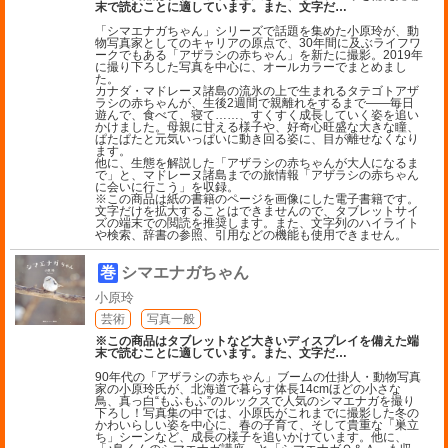
末で読むことに適しています。また、文字だ
…
「シマエナガちゃん」シリーズで話題を集めた小原玲が、動
物写真家としてのキャリアの原点で、30年間に及ぶライフワ
ークでもある「アザラシの赤ちゃん」を新たに撮影。2019年
に撮り下ろした写真を中心に、オールカラーでまとめまし
た。
カナダ・マドレーヌ諸島の流氷の上で生まれるタテゴトアザ
ラシの赤ちゃんが、生後2週間で親離れをするまで――毎日
遊んで、食べて、寝て……、すくすく成長していく姿を追い
かけました。母親に甘える様子や、好奇心旺盛な大きな瞳、
ぱたぱたと元気いっぱいに動き回る姿に、目が離せなくなり
ます。
他に、生態を解説した「アザラシの赤ちゃんが大人になるま
で」と、マドレーヌ諸島までの旅情報「アザラシの赤ちゃん
に会いに行こう」を収録。
※この商品は紙の書籍のページを画像にした電子書籍です。
文字だけを拡大することはできませんので、タブレットサイ
ズの端末での閲読を推奨します。また、文字列のハイライト
や検索、辞書の参照、引用などの機能も使用できません。
巻
シマエナガちゃん
小原玲
芸術
写真一般
※この商品はタブレットなど大きいディスプレイを備えた端
末で読むことに適しています。また、文字だ
…
90年代の「アザラシの赤ちゃん」ブームの仕掛人・動物写真
家の小原玲氏が、北海道で暮らす体長14cmほどの小さな
鳥、真っ白“もふもふ”のルックスで人気のシマエナガを撮り
下ろし！写真集の中では、小原氏がこれまでに撮影した冬の
かわいらしい姿を中心に、春の子育て、そして貴重な「巣立
ち」シーンなど、成長の様子を追いかけています。他に、