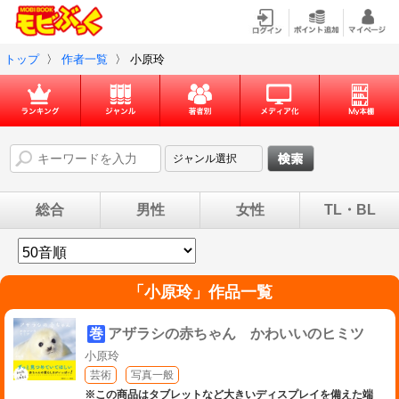
トップ
〉
作者一覧
〉
小原玲
総合
男性
女性
TL・BL
「
小原玲
」作品一覧
巻
アザラシの赤ちゃん かわいいのヒミツ
小原玲
芸術
写真一般
※この商品はタブレットなど大きいディスプレイを備えた端