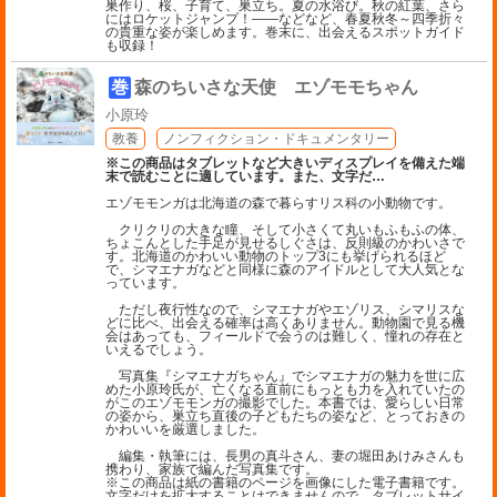
巣作り、桜、子育て、巣立ち。夏の水浴び。秋の紅葉、さら
にはロケットジャンプ！――などなど、春夏秋冬～四季折々
の貴重な姿が楽しめます。巻末に、出会えるスポットガイド
も収録！
巻
森のちいさな天使 エゾモモちゃん
小原玲
教養
ノンフィクション・ドキュメンタリー
※この商品はタブレットなど大きいディスプレイを備えた端
末で読むことに適しています。また、文字だ
…
エゾモモンガは北海道の森で暮らすリス科の小動物です。
クリクリの大きな瞳、そして小さくて丸いもふもふの体、
ちょこんとした手足が見せるしぐさは、反則級のかわいさで
す。北海道のかわいい動物のトップ3にも挙げられるほど
で、シマエナガなどと同様に森のアイドルとして大人気とな
っています。
ただし夜行性なので、シマエナガやエゾリス、シマリスな
どに比べ、出会える確率は高くありません。動物園で見る機
会はあっても、フィールドで会うのは難しく、憧れの存在と
いえるでしょう。
写真集『シマエナガちゃん』でシマエナガの魅力を世に広
めた小原玲氏が、亡くなる直前にもっとも力を入れていたの
がこのエゾモモンガの撮影でした。本書では、愛らしい日常
の姿から、巣立ち直後の子どもたちの姿など、とっておきの
かわいいを厳選しました。
編集・執筆には、長男の真斗さん、妻の堀田あけみさんも
携わり、家族で編んだ写真集です。
※この商品は紙の書籍のページを画像にした電子書籍です。
文字だけを拡大することはできませんので、タブレットサイ