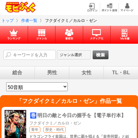
トップ
〉
作者一覧
〉
フクダイクミ／カルロ・ゼン
総合
男性
女性
TL・BL
「
フクダイクミ／カルロ・ゼン
」作品一覧
巻
明日の敵と今日の握手を【電子単行本】
フクダイクミ／カルロ・ゼン
青年
歴史・時代
ドラゴンフライ皇国は、世界に覇を唱える『皇帝同盟』と結