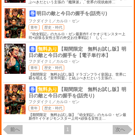
ぶべきだという主張の『艦隊派』、世界の現状維持
…
巻
明日の敵と今日の握手を(話売り)
フクダイクミ／カルロ・ゼン
青年
歴史・時代
『幼女戦記』のカルロ・ゼン最新作!! イケオジモンスター上
司×頑張る女性士官の外交お仕事戦記！ しく
…
巻
無料あり
【期間限定 無料お試し版】明
日の敵と今日の握手を【電子単行本】
フクダイクミ／カルロ・ゼン
青年
歴史・時代
【期間限定 無料お試し版】ドラゴンフライ皇国は、世界に
覇を唱える『皇帝同盟』と結ぶべきだという主張の
…
巻
無料あり
【期間限定 無料お試し版】明
日の敵と今日の握手を(話売り)
フクダイクミ／カルロ・ゼン
青年
歴史・時代
【期間限定 無料お試し版】『幼女戦記』のカルロ・ゼン最
新作!! イケオジモンスター上司×頑張る女性士
…
前へ
1
次へ