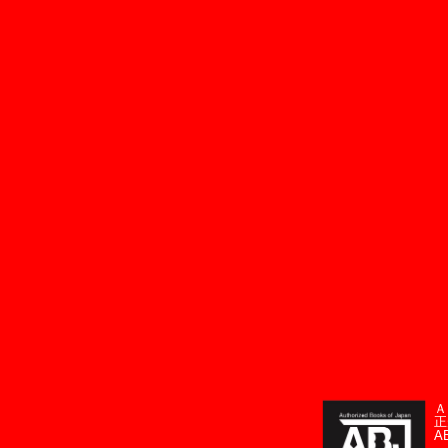
Ａ
正
A