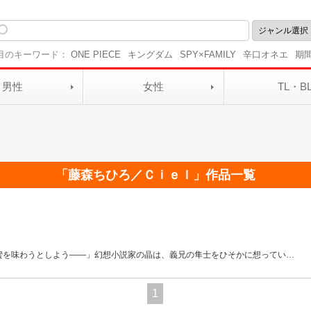
目のキーワード：
ONE PIECE
キングダム
SPY×FAMILY
辛口オネエ
期
男性
女性
TL・B
「
藤森ちひろ／Ｃｉｅｌ
」作品一覧
蜜を味わうとしよう――」幻想小説家の晶は、義兄の隼士をひそかに想ってい
…
1