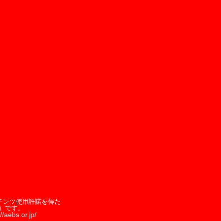
テンツ使用許諾を得た
）です。
//aebs.or.jp/