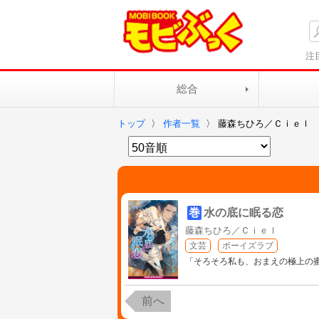
注
総合
トップ
〉
作者一覧
〉
藤森ちひろ／Ｃｉｅｌ
巻
水の底に眠る恋
藤森ちひろ／Ｃｉｅｌ
文芸
ボーイズラブ
「そろそろ私も、おまえの極上の
前へ