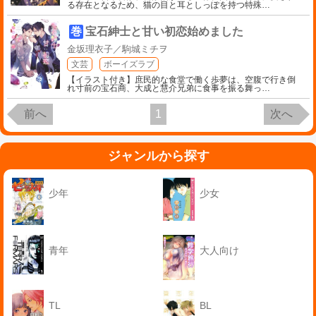
る存在となるため、猫の目と耳としっぽを持つ特殊
…
巻
宝石紳士と甘い初恋始めました
金坂理衣子／駒城ミチヲ
文芸
ボーイズラブ
【イラスト付き】庶民的な食堂で働く歩夢は、空腹で行き倒
れ寸前の宝石商、大成と慧介兄弟に食事を振る舞っ
…
前へ
1
次へ
ジャンルから探す
少年
少女
青年
大人向け
TL
BL