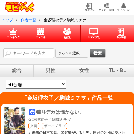
トップ
〉
作者一覧
〉
金坂理衣子／駒城ミチヲ
総合
男性
女性
TL・BL
「
金坂理衣子／駒城ミチヲ
」作品一覧
巻
猫耳デカは懐かない。
金坂理衣子／駒城ミチヲ
文芸
ボーイズラブ
近未来の日本警察、警察猫がいる世界。国民の皆様に愛され