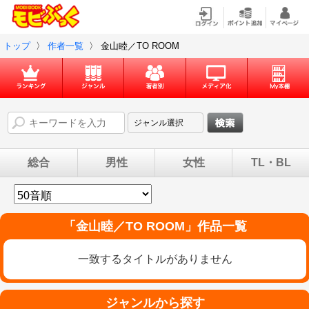
トップ
〉
作者一覧
〉
金山睦／TO ROOM
総合
男性
女性
TL・BL
「
金山睦／TO ROOM
」作品一覧
一致するタイトルがありません
ジャンルから探す