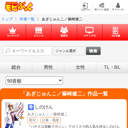
トップ
〉
作者一覧
〉
あぎじゅんこ／篠崎健二
総合
男性
女性
TL・BL
「
あぎじゅんこ／篠崎健二
」作品一覧
巻
しのけん
あぎじゅんこ／篠崎健二
青年
仕事・職業
『パチスロ攻略マガジン』でカリスマ的人気を誇るしのけん