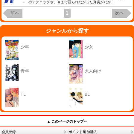
のテクニックや、今まで語られなかった真実がわか
…
前へ
1
次へ
ジャンルから探す
少年
少女
青年
大人向け
TL
BL
▲ このページのトップへ
会員登録
ポイント追加購入